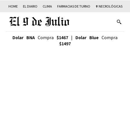
HOME
EL DIARIO
CLIMA
FARMACIAS DE TURNO
✟ NECROLÓGICAS
T
Dolar BNA
Compra
$1467
|
Dolar Blue
Compra
$1497