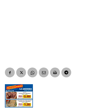
Suscribirme gratis
*
Dirección de correo electrónico
Nombre
Apellidos
Número de teléfono