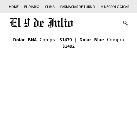
HOME
EL DIARIO
CLIMA
FARMACIAS DE TURNO
✟ NECROLÓGICAS
T
Dolar BNA
Compra
$1470
|
Dolar Blue
Compra
$1492