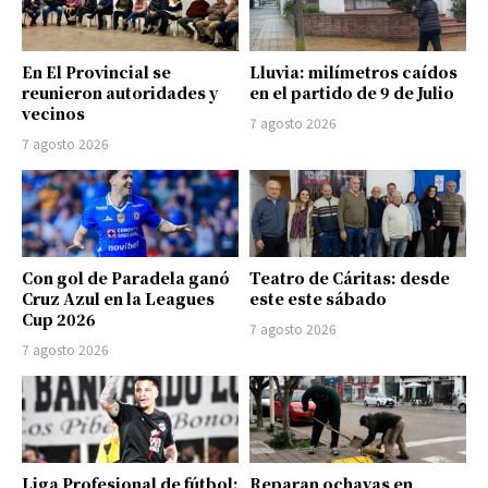
En El Provincial se
Lluvia: milímetros caídos
reunieron autoridades y
en el partido de 9 de Julio
vecinos
7 agosto 2026
7 agosto 2026
Con gol de Paradela ganó
Teatro de Cáritas: desde
Cruz Azul en la Leagues
este este sábado
Cup 2026
7 agosto 2026
7 agosto 2026
Liga Profesional de fútbol:
Reparan ochavas en