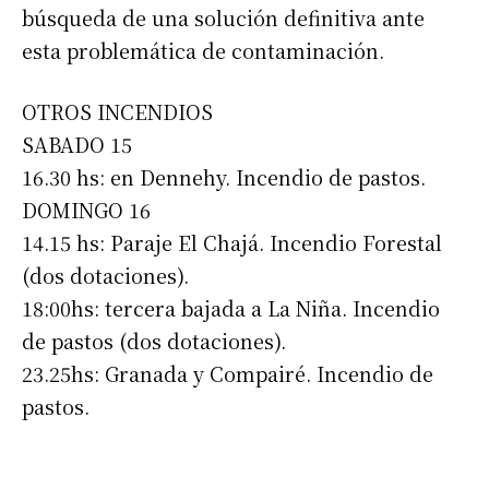
búsqueda de una solución definitiva ante
esta problemática de contaminación.
OTROS INCENDIOS
SABADO 15
16.30 hs: en Dennehy. Incendio de pastos.
DOMINGO 16
14.15 hs: Paraje El Chajá. Incendio Forestal
Suscribirme gratis
(dos dotaciones).
18:00hs: tercera bajada a La Niña. Incendio
*
Dirección de correo electrónico
de pastos (dos dotaciones).
23.25hs: Granada y Compairé. Incendio de
Nombre
pastos.
Apellidos