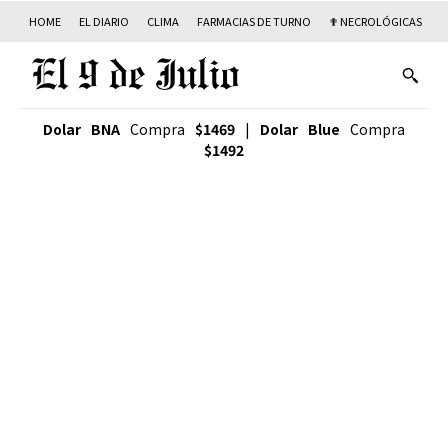
HOME
EL DIARIO
CLIMA
FARMACIAS DE TURNO
✟ NECROLÓGICAS
T
Dolar BNA
Compra
$1469
|
Dolar Blue
Compra
$1492