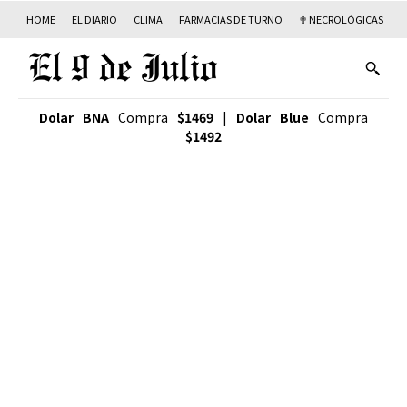
HOME
EL DIARIO
CLIMA
FARMACIAS DE TURNO
✟ NECROLÓGICAS
T
Dolar BNA
Compra
$1469
|
Dolar Blue
Compra
$1492