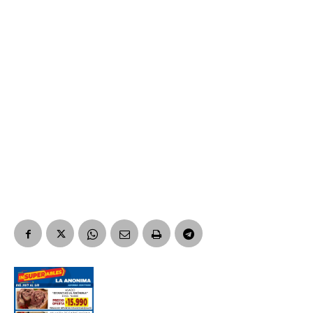
Suscribirme gratis
*
Dirección de correo electrónico
Nombre
Apellidos
Número de teléfono