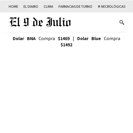
HOME
EL DIARIO
CLIMA
FARMACIAS DE TURNO
✟ NECROLÓGICAS
T
Dolar BNA
Compra
$1469
|
Dolar Blue
Compra
$1492