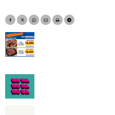
Suscribirme gratis
*
Dirección de correo electrónico
Nombre
Apellidos
Número de teléfono