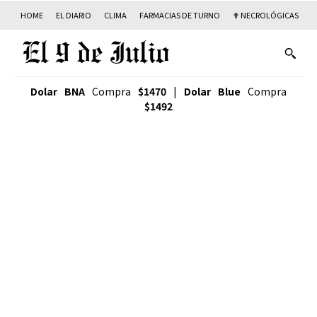
HOME
EL DIARIO
CLIMA
FARMACIAS DE TURNO
✟ NECROLÓGICAS
T
Dolar BNA
Compra
$1470
|
Dolar Blue
Compra
$1492