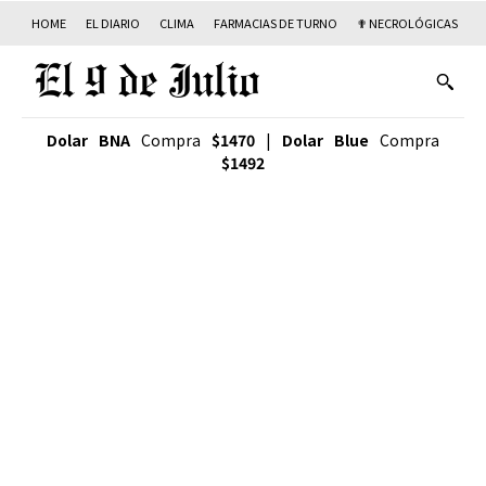
HOME
EL DIARIO
CLIMA
FARMACIAS DE TURNO
✟ NECROLÓGICAS
T
Dolar BNA
Compra
$1470
|
Dolar Blue
Compra
$1492