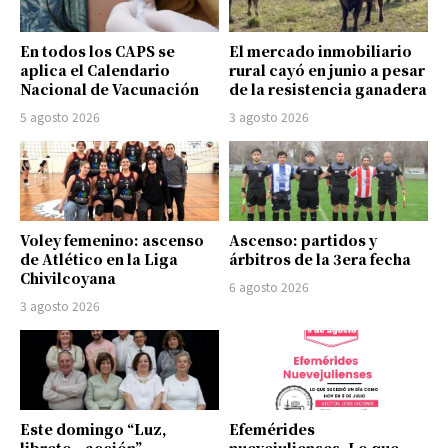
En todos los CAPS se
El mercado inmobiliario
aplica el Calendario
rural cayó en junio a pesar
Nacional de Vacunación
de la resistencia ganadera
5 agosto 2026
3 agosto 2026
Voley femenino: ascenso
Ascenso: partidos y
de Atlético en la Liga
árbitros de la 3era fecha
Chivilcoyana
6 agosto 2026
3 agosto 2026
Este domingo “Luz,
Efemérides
libreto…acción”
nuevejulienses. Lo que