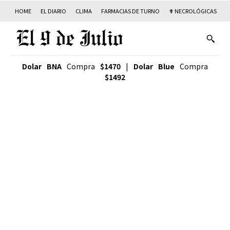
HOME
EL DIARIO
CLIMA
FARMACIAS DE TURNO
✟ NECROLÓGICAS
T
Dolar BNA
Compra
$1470
|
Dolar Blue
Compra
$1492