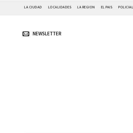
LA CIUDAD
LOCALIDADES
LA REGION
EL PAIS
POLICIA
NEWSLETTER