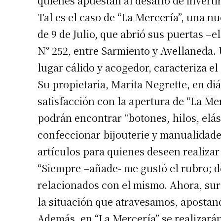
quienes apuestan al desafío de inverti
Tal es el caso de “La Mercería”, una 
de 9 de Julio, que abrió sus puertas –e
N° 252, entre Sarmiento y Avellaneda. 
lugar cálido y acogedor, caracteriza e
Su propietaria, Marita Negrette, en di
satisfacción con la apertura de “La Me
podrán encontrar “botones, hilos, elás
confeccionar bijouterie y manualidade
artículos para quienes deseen realizar 
“Siempre –añade- me gustó el rubro; de
relacionados con el mismo. Ahora, surgi
la situación que atravesamos, apostan
Además, en “La Mercería” se realizarán