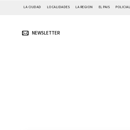
LA CIUDAD
LOCALIDADES
LA REGION
EL PAIS
POLICIA
NEWSLETTER