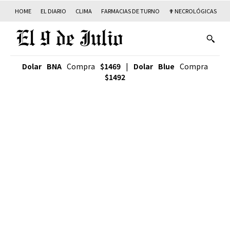
HOME
EL DIARIO
CLIMA
FARMACIAS DE TURNO
✟ NECROLÓGICAS
T
Dolar BNA
Compra
$1469
|
Dolar Blue
Compra
$1492