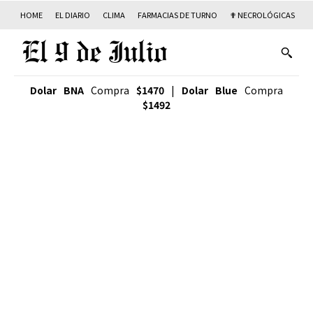
HOME
EL DIARIO
CLIMA
FARMACIAS DE TURNO
✟ NECROLÓGICAS
T
Dolar BNA
Compra
$1470
|
Dolar Blue
Compra
$1492