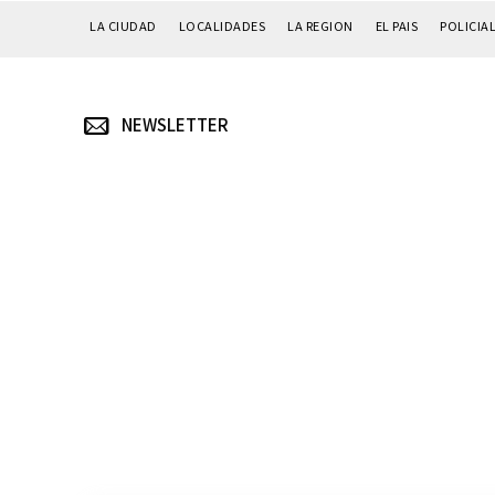
LA CIUDAD
LOCALIDADES
LA REGION
EL PAIS
POLICIA
NEWSLETTER