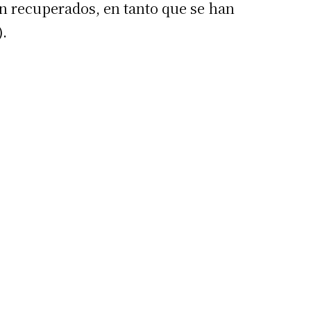
án recuperados, en tanto que se han
).
irme gratis
*
Requerido
*
de correo electrónico