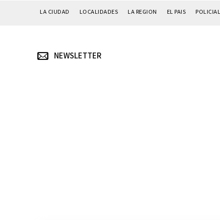
LA CIUDAD
LOCALIDADES
LA REGION
EL PAIS
POLICIA
NEWSLETTER