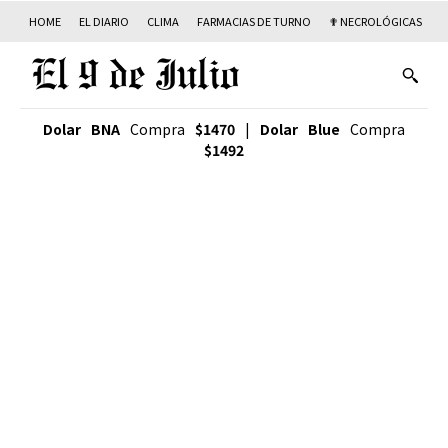
HOME
EL DIARIO
CLIMA
FARMACIAS DE TURNO
✟ NECROLÓGICAS
T
Dolar BNA
Compra
$1470
|
Dolar Blue
Compra
$1492