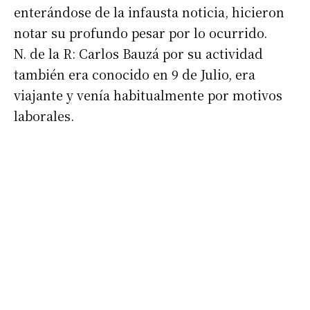
*
Dirección de correo electrónico
enterándose de la infausta noticia, hicieron
notar su profundo pesar por lo ocurrido.
Nombre
N. de la R: Carlos Bauzá por su actividad
también era conocido en 9 de Julio, era
viajante y venía habitualmente por motivos
Apellidos
laborales.
Número de teléfono