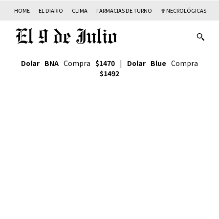
HOME
EL DIARIO
CLIMA
FARMACIAS DE TURNO
✟ NECROLÓGICAS
T
Dolar BNA
Compra
$1470
|
Dolar Blue
Compra
$1492