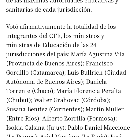
de las máximas autoridades educativas y
sanitarias de cada jurisdicción.
Votó afirmativamente la totalidad de los
integrantes del CFE, los ministros y
ministras de Educación de las 24
jurisdicciones del país: María Agustina Vila
(Provincia de Buenos Aires); Francisco
Suscribirme gratis
Gordillo (Catamarca); Luis Bullrich (Ciudad
Autónoma de Buenos Aires); Daniela
*
Dirección de correo electrónico
Torrente (Chaco); María Florencia Peralta
(Chubut); Walter Grahovac (Córdoba);
Nombre
Susana Benitez (Corrientes); Martín Müller
(Entre Ríos); Alberto Zorrilla (Formosa);
Isolda Calsina (Jujuy); Pablo Daniel Maccione
Apellidos
(La Pampa); Ariel Martínez (La Rioja); José