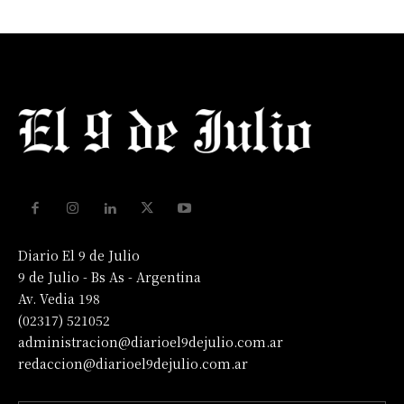
Diario El 9 de Julio
9 de Julio - Bs As - Argentina
Av. Vedia 198
(02317) 521052
administracion@diarioel9dejulio.com.ar
redaccion@diarioel9dejulio.com.ar