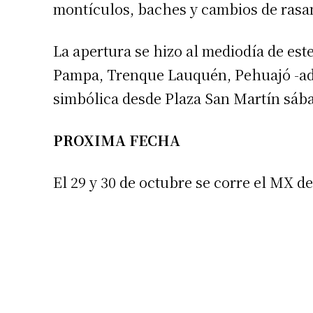
montículos, baches y cambios de rasa
La apertura se hizo al mediodía de est
Pampa, Trenque Lauquén, Pehuajó -ade
simbólica desde Plaza San Martín sábad
Suscrib
PROXIMA FECHA
Dirección 
El 29 y 30 de octubre se corre el MX d
Nombre
Apellidos
Número de