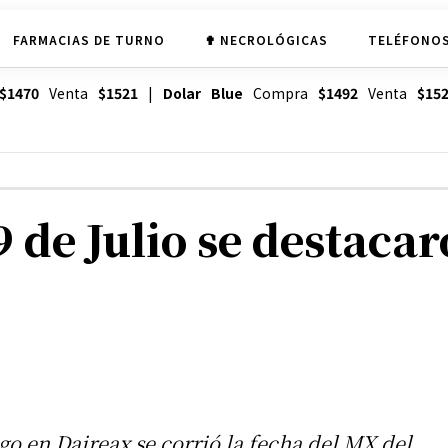
FARMACIAS DE TURNO
✟ NECROLÓGICAS
TELÉFONOS
$1470
Venta
$1521
|
Dolar Blue
Compra
$1492
Venta
$15
9 de Julio se destaca
o en Daireax se corrió la fecha del MX del