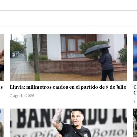
os
Lluvia: milímetros caídos en el partido de 9 de Julio
C
C
7 agosto 2026
7