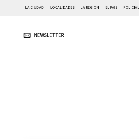
LA CIUDAD
LOCALIDADES
LA REGION
EL PAIS
POLICIA
NEWSLETTER