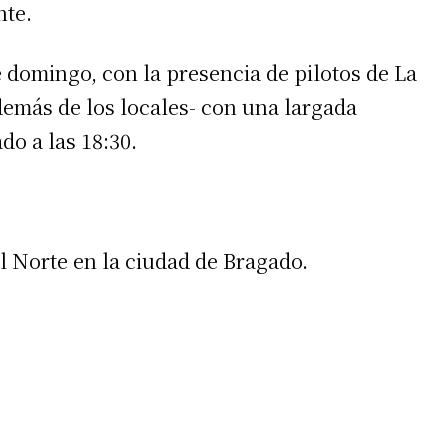
nte.
e domingo, con la presencia de pilotos de La
más de los locales- con una largada
o a las 18:30.
irme gratis
*
Requerido
*
de correo electrónico
el Norte en la ciudad de Bragado.
 teléfono