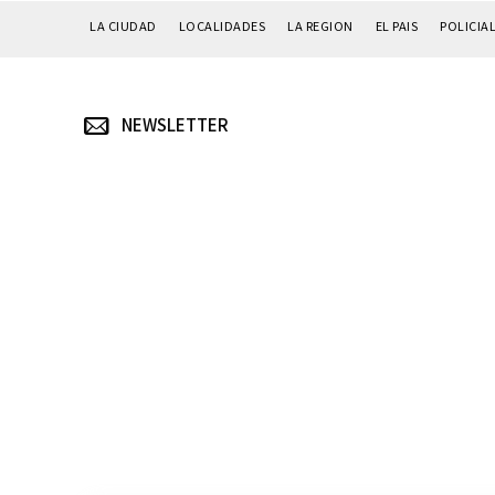
LA CIUDAD
LOCALIDADES
LA REGION
EL PAIS
POLICIA
NEWSLETTER