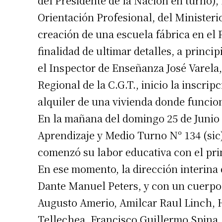
del Presidente de la Nación en turno),
Orientación Profesional, del Ministerio
creación de una escuela fábrica en el Pa
finalidad de ultimar detalles, a princip
el Inspector de Enseñanza José Varela,
Regional de la C.G.T., inicio la inscrip
alquiler de una vivienda donde funcio
En la mañana del domingo 25 de Junio 
Aprendizaje y Medio Turno Nº 134 (sic).
Suscrib
comenzó su labor educativa con el pri
En ese momento, la dirección interina 
Dirección 
Dante Manuel Peters, y con un cuerpo 
Augusto Amerio, Amilcar Raul Linch, 
Nombre
Tellechea, Francisco Guillermo Spina