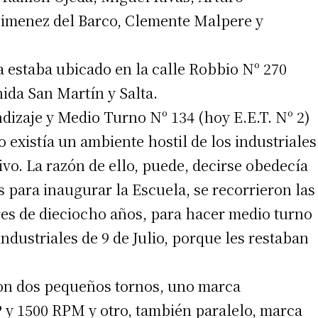
Jimenez del Barco, Clemente Malpere y
a estaba ubicado en la calle Robbio Nº 270
 teléfono
ida San Martín y Salta.
dizaje y Medio Turno Nº 134 (hoy E.E.T. Nº 2)
o existía un ambiente hostil de los industriales
vo. La razón de ello, puede, decirse obedecía
 para inaugurar la Escuela, se recorrieron las
es de dieciocho años, para hacer medio turno
industriales de 9 de Julio, porque les restaban
on dos pequeños tornos, uno marca
P y 1500 RPM y otro, también paralelo, marca