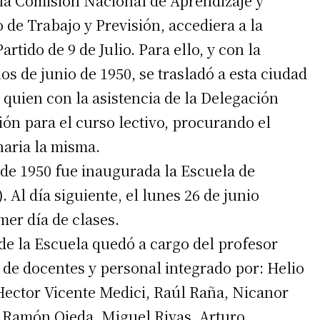
 la Comisión Nacional de Aprendizaje y
 de Trabajo y Previsión, accediera a la
rtido de 9 de Julio. Para ello, y con la
ios de junio de 1950, se trasladó a esta ciudad
 quien con la asistencia de la Delegación
ción para el curso lectivo, procurando el
naria la misma.
de 1950 fue inaugurada la Escuela de
 Al día siguiente, el lunes 26 de junio
irme gratis
mer día de clases.
*
Requerido
de la Escuela quedó a cargo del profesor
*
de correo electrónico
de docentes y personal integrado por: Helio
Hector Vicente Medici, Raúl Raña, Nicanor
, Ramón Ojeda, Miguel Rivas, Arturo