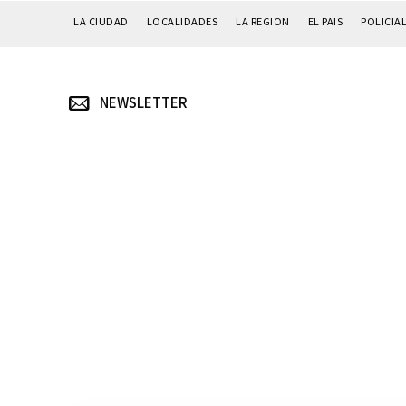
LA CIUDAD
LOCALIDADES
LA REGION
EL PAIS
POLICIA
NEWSLETTER