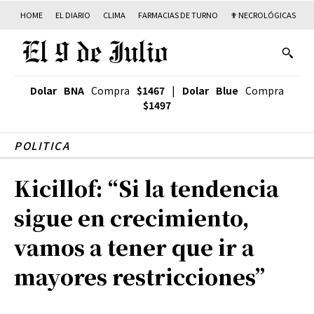
HOME
EL DIARIO
CLIMA
FARMACIAS DE TURNO
✟ NECROLÓGICAS
T
Dolar BNA
Compra
$1467
|
Dolar Blue
Compra
$1497
POLITICA
Kicillof: “Si la tendencia
sigue en crecimiento,
vamos a tener que ir a
mayores restricciones”