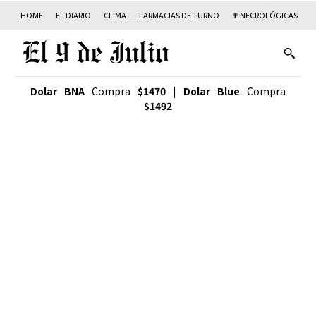
HOME
EL DIARIO
CLIMA
FARMACIAS DE TURNO
✟ NECROLÓGICAS
T
Dolar BNA
Compra
$1470
|
Dolar Blue
Compra
$1492