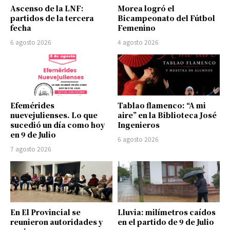
Ascenso de la LNF:
Morea logró el
partidos de la tercera
Bicampeonato del Fútbol
fecha
Femenino
6 agosto 2026
4 agosto 2026
Efemérides
Tablao flamenco: “A mi
nuevejulienses. Lo que
aire” en la Biblioteca José
sucedió un día como hoy
Ingenieros
en 9 de Julio
6 agosto 2026
7 agosto 2026
En El Provincial se
Lluvia: milímetros caídos
reunieron autoridades y
en el partido de 9 de Julio