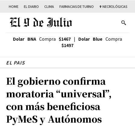
HOME
EL DIARIO
CLIMA
FARMACIAS DE TURNO
✟ NECROLÓGICAS
T
Dolar BNA
Compra
$1467
|
Dolar Blue
Compra
$1497
EL PAIS
El gobierno confirma
moratoria “universal”,
con más beneficiosa
PyMeS y Autónomos