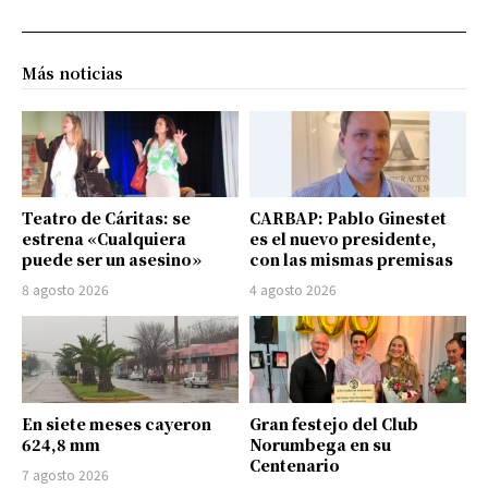
Más noticias
Teatro de Cáritas: se
CARBAP: Pablo Ginestet
estrena «Cualquiera
es el nuevo presidente,
puede ser un asesino»
con las mismas premisas
8 agosto 2026
4 agosto 2026
En siete meses cayeron
Gran festejo del Club
624,8 mm
Norumbega en su
Centenario
7 agosto 2026