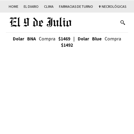
HOME
EL DIARIO
CLIMA
FARMACIAS DE TURNO
✟ NECROLÓGICAS
T
Dolar BNA
Compra
$1469
|
Dolar Blue
Compra
$1492