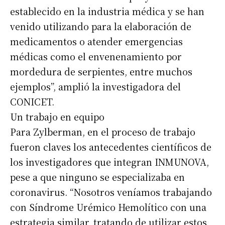
establecido en la industria médica y se han
venido utilizando para la elaboración de
medicamentos o atender emergencias
médicas como el envenenamiento por
mordedura de serpientes, entre muchos
ejemplos”, amplió la investigadora del
CONICET.
Suscribirme gratis
Un trabajo en equipo
Para Zylberman, en el proceso de trabajo
fueron claves los antecedentes científicos de
*
Dirección de correo electrónico
los investigadores que integran INMUNOVA,
pese a que ninguno se especializaba en
Nombre
coronavirus. “Nosotros veníamos trabajando
con Síndrome Urémico Hemolítico con una
Apellidos
estrategia similar, tratando de utilizar estos