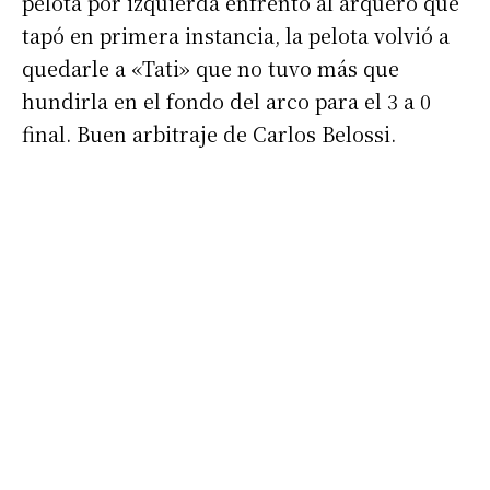
pelota por izquierda enfrentó al arquero que
Nombre
tapó en primera instancia, la pelota volvió a
quedarle a «Tati» que no tuvo más que
Apellidos
hundirla en el fondo del arco para el 3 a 0
final. Buen arbitraje de Carlos Belossi.
Número de teléfono