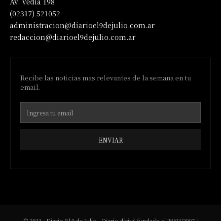
Av. Vedia 198
(02317) 521052
administracion@diarioel9dejulio.com.ar
redaccion@diarioel9dejulio.com.ar
Recibe las noticias mas relevantes de la semana en tu
email.
ENVIAR
© 2023 - Diario El 9 de Julio - Diario digital fundado el 20/03/2007 |