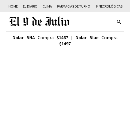
HOME
EL DIARIO
CLIMA
FARMACIAS DE TURNO
✟ NECROLÓGICAS
T
Dolar BNA
Compra
$1467
|
Dolar Blue
Compra
$1497