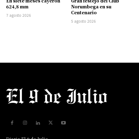
En siete meses cayeron
Gran festejo del Club
624,8 mm
Norumbega en su
Centenario
7 agosto 2026
5 agosto 2026