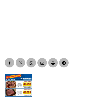
Suscribirme gratis
*
Dirección de correo electrónico
Nombre
Apellidos
Número de teléfono