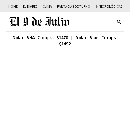
HOME
EL DIARIO
CLIMA
FARMACIAS DE TURNO
✟ NECROLÓGICAS
T
Dolar BNA
Compra
$1470
|
Dolar Blue
Compra
$1492