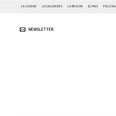
LA CIUDAD
LOCALIDADES
LA REGION
EL PAIS
POLICIA
NEWSLETTER