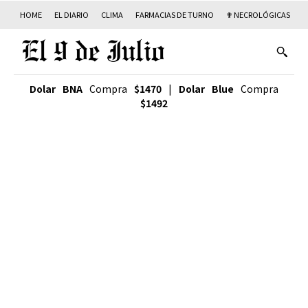
HOME
EL DIARIO
CLIMA
FARMACIAS DE TURNO
✟ NECROLÓGICAS
T
Dolar BNA
Compra
$1470
|
Dolar Blue
Compra
$1492