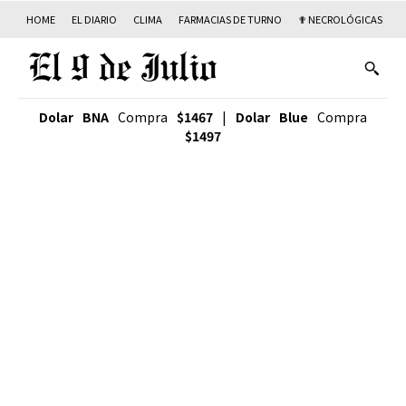
HOME
EL DIARIO
CLIMA
FARMACIAS DE TURNO
✟ NECROLÓGICAS
T
Dolar BNA
Compra
$1467
|
Dolar Blue
Compra
$1497