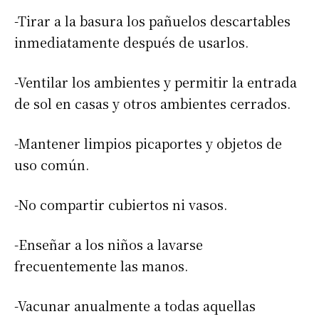
-Tirar a la basura los pañuelos descartables
inmediatamente después de usarlos.
Suscribirme gratis
-Ventilar los ambientes y permitir la entrada
de sol en casas y otros ambientes cerrados.
*
Dirección de correo electrónico
-Mantener limpios picaportes y objetos de
uso común.
Nombre
-No compartir cubiertos ni vasos.
Apellidos
-Enseñar a los niños a lavarse
frecuentemente las manos.
Número de teléfono
-Vacunar anualmente a todas aquellas