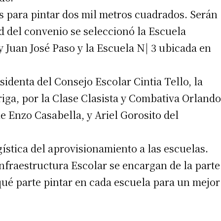
os para pintar dos mil metros cuadrados. Serán
d del convenio se seleccionó la Escuela
 Juan José Paso y la Escuela N| 3 ubicada en
esidenta del Consejo Escolar Cintia Tello, la
irme gratis
briga, por la Clase Clasista y Combativa Orlando
*
Requerido
e Enzo Casabella, y Ariel Gorosito del
*
de correo electrónico
gística del aprovisionamiento a las escuelas.
Infraestructura Escolar se encargan de la parte
qué parte pintar en cada escuela para un mejor
 teléfono