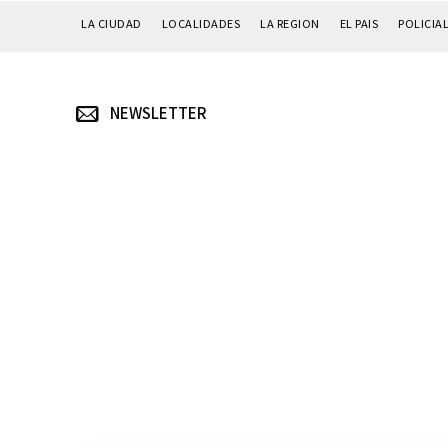
LA CIUDAD
LOCALIDADES
LA REGION
EL PAIS
POLICIA
NEWSLETTER