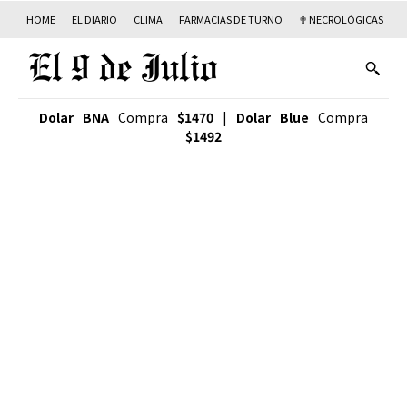
HOME
EL DIARIO
CLIMA
FARMACIAS DE TURNO
✟ NECROLÓGICAS
T
Dolar BNA
Compra
$1470
|
Dolar Blue
Compra
$1492