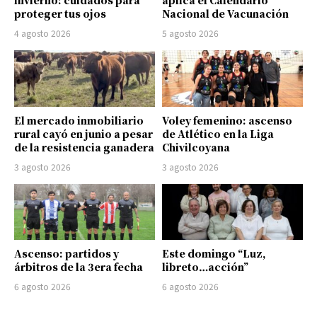
invierno: cuidados para
aplica el Calendario
proteger tus ojos
Nacional de Vacunación
4 agosto 2026
5 agosto 2026
El mercado inmobiliario
Voley femenino: ascenso
rural cayó en junio a pesar
de Atlético en la Liga
de la resistencia ganadera
Chivilcoyana
3 agosto 2026
3 agosto 2026
Ascenso: partidos y
Este domingo “Luz,
árbitros de la 3era fecha
libreto…acción”
6 agosto 2026
6 agosto 2026