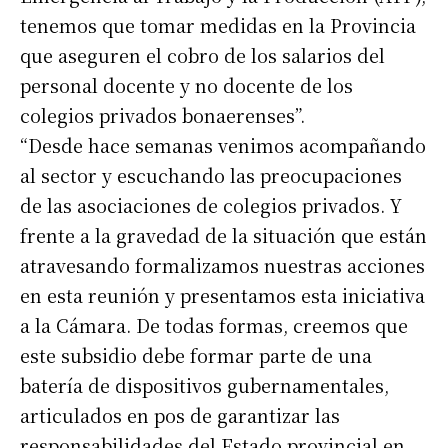
tenemos que tomar medidas en la Provincia
que aseguren el cobro de los salarios del
Suscribirme gratis
personal docente y no docente de los
colegios privados bonaerenses”.
*
Dirección de correo electrónico
“Desde hace semanas venimos acompañando
al sector y escuchando las preocupaciones
de las asociaciones de colegios privados. Y
Nombre
frente a la gravedad de la situación que están
atravesando formalizamos nuestras acciones
Apellidos
en esta reunión y presentamos esta iniciativa
a la Cámara. De todas formas, creemos que
Número de teléfono
este subsidio debe formar parte de una
batería de dispositivos gubernamentales,
articulados en pos de garantizar las
responsabilidades del Estado provincial en