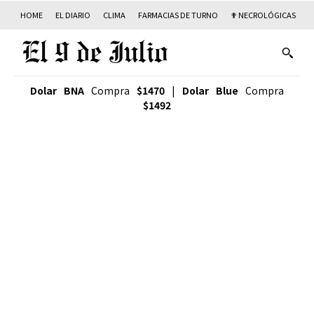
HOME
EL DIARIO
CLIMA
FARMACIAS DE TURNO
✟ NECROLÓGICAS
T
Dolar BNA
Compra
$1470
|
Dolar Blue
Compra
$1492