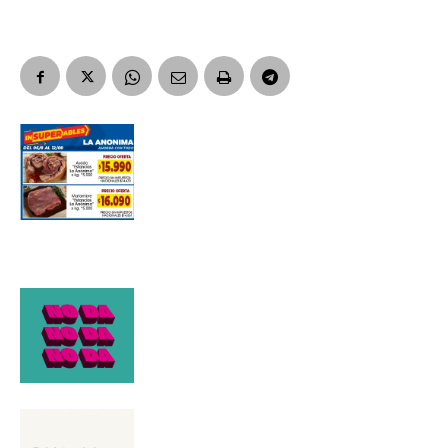
Suscribirme gratis
*
Dirección de correo electrónico
Nombre
Apellidos
Número de teléfono