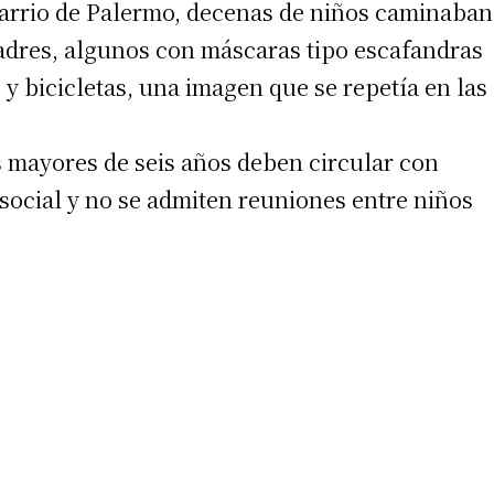
 barrio de Palermo, decenas de niños caminaban
adres, algunos con máscaras tipo escafandras
y bicicletas, una imagen que se repetía en las
s mayores de seis años deben circular con
irme gratis
social y no se admiten reuniones entre niños
*
Requerido
*
de correo electrónico
 teléfono