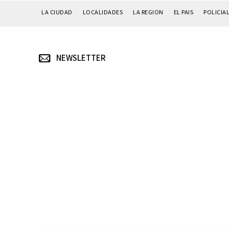
LA CIUDAD
LOCALIDADES
LA REGION
EL PAIS
POLICIA
NEWSLETTER