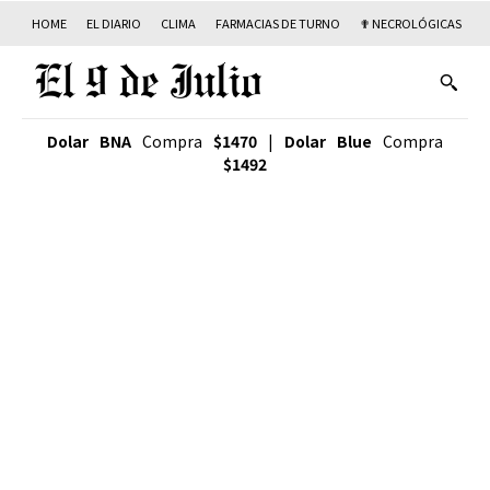
HOME
EL DIARIO
CLIMA
FARMACIAS DE TURNO
✟ NECROLÓGICAS
T
Dolar BNA
Compra
$1470
|
Dolar Blue
Compra
$1492