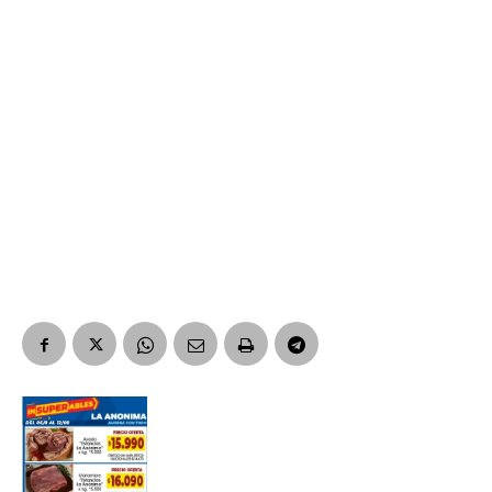
Suscribirme gratis
*
Dirección de correo electrónico
Nombre
Apellidos
Número de teléfono