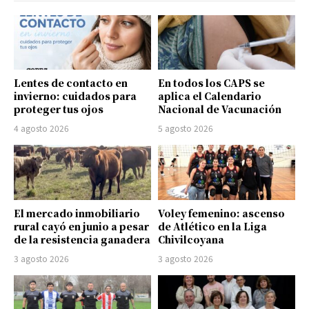
Lentes de contacto en
En todos los CAPS se
invierno: cuidados para
aplica el Calendario
proteger tus ojos
Nacional de Vacunación
4 agosto 2026
5 agosto 2026
El mercado inmobiliario
Voley femenino: ascenso
rural cayó en junio a pesar
de Atlético en la Liga
de la resistencia ganadera
Chivilcoyana
3 agosto 2026
3 agosto 2026