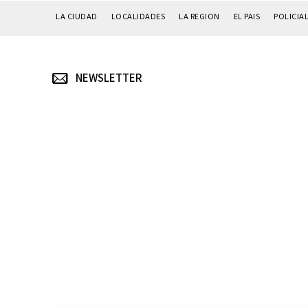
LA CIUDAD
LOCALIDADES
LA REGION
EL PAIS
POLICIA
NEWSLETTER