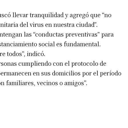
uscó llevar tranquilidad y agregó que “no
taria del virus en nuestra ciudad”.
antengan las “conductas preventivas” para
distanciamiento social es fundamental.
irme gratis
 todos”, indicó.
sonas cumpliendo con el protocolo de
*
Requerido
*
de correo electrónico
permanecen en sus domicilios por el período
on familiares, vecinos o amigos”.
 teléfono