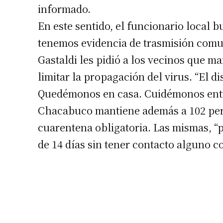
informado.
En este sentido, el funcionario local b
tenemos evidencia de trasmisión comuni
Gastaldi les pidió a los vecinos que m
limitar la propagación del virus. “El 
Suscrib
Quedémonos en casa. Cuidémonos entre
Chacabuco mantiene además a 102 per
Dirección 
cuarentena obligatoria. Las mismas, “
de 14 días sin tener contacto alguno c
Nombre
Apellidos
Número de