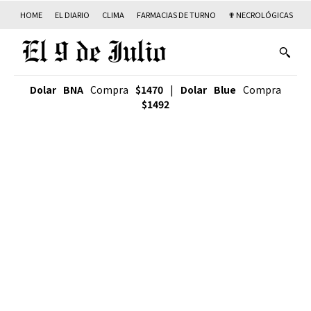
HOME
EL DIARIO
CLIMA
FARMACIAS DE TURNO
✟ NECROLÓGICAS
T
Dolar BNA
Compra
$1470
|
Dolar Blue
Compra
$1492