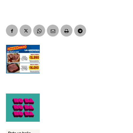
Suscribirme gratis
*
Dirección de correo electrónico
Nombre
Apellidos
Número de teléfono