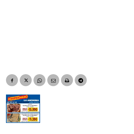
Suscribirme gratis
*
Dirección de correo electrónico
Nombre
Apellidos
Número de teléfono