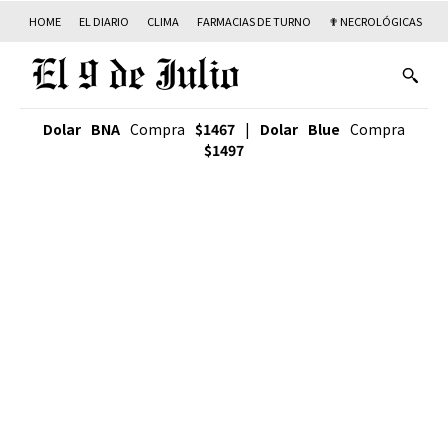
HOME
EL DIARIO
CLIMA
FARMACIAS DE TURNO
✟ NECROLÓGICAS
T
Dolar BNA
Compra
$1467
|
Dolar Blue
Compra
$1497