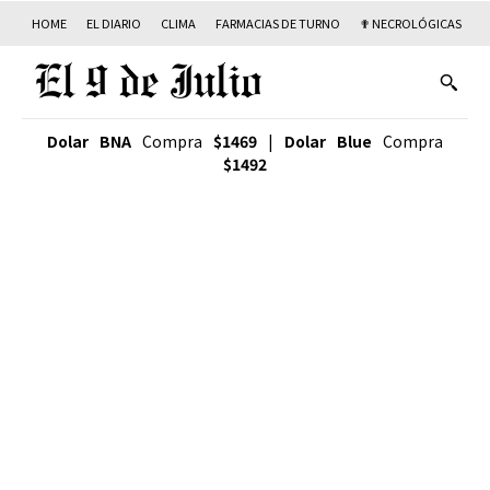
HOME
EL DIARIO
CLIMA
FARMACIAS DE TURNO
✟ NECROLÓGICAS
T
Dolar BNA
Compra
$1469
|
Dolar Blue
Compra
$1492