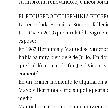
su impronta renovándolo, e incorporan
Apellidos
EL RECUERDO DE HERMINIA BUCER
Número de
La recordada Herminia Bucero -falleci
JULIO» en 2013 quien relató la siguient
esposo:
En 1967 Herminia y Manuel se viniero
hablaba muy bien de 9 de Julio. Un do
que habló mi marido fue José Viegas y 
comentó.
En un primer momento le alquilaron a l
Mayo y Herminia abrió su peluquería e
medio.
Manuel era un comerciante muy empre