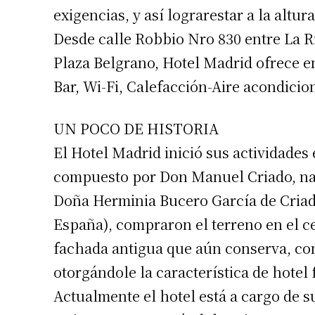
exigencias, y así lograrestar a la altur
Desde calle Robbio Nro 830 entre La Ri
Plaza Belgrano, Hotel Madrid ofrece e
Bar, Wi-Fi, Calefacción-Aire acondicio
UN POCO DE HISTORIA
El Hotel Madrid inició sus actividades 
compuesto por Don Manuel Criado, nac
Suscrib
Doña Herminia Bucero García de Criad
España), compraron el terreno en el c
Dirección 
fachada antigua que aún conserva, con
otorgándole la característica de hotel 
Nombre
Actualmente el hotel está a cargo de su