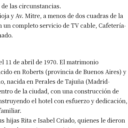
a de las circunstancias.
oja y Av. Mitre, a menos de dos cuadras de la
n un completo servicio de TV cable, Cafetería-
nado.
el 11 de abril de 1970. El matrimonio
ido en Roberts (provincia de Buenos Aires) y
irme gratis
o, nacida en Perales de Tajuña (Madrid-
entro de la ciudad, con una construcción de
*
Requerido
*
de correo electrónico
struyendo el hotel con esfuerzo y dedicación,
familiar.
s hijas Rita e Isabel Criado, quienes le dieron