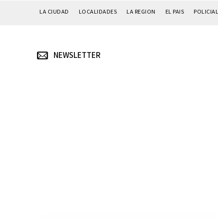
LA CIUDAD
LOCALIDADES
LA REGION
EL PAIS
POLICIA
NEWSLETTER