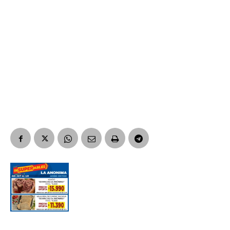
Suscribirme gratis
*
Dirección de correo electrónico
Nombre
Apellidos
Número de teléfono