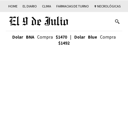
HOME
EL DIARIO
CLIMA
FARMACIAS DE TURNO
✟ NECROLÓGICAS
T
Dolar BNA
Compra
$1470
|
Dolar Blue
Compra
$1492