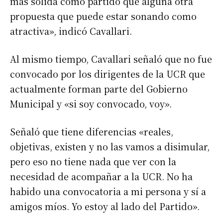
más sólida como partido que alguna otra
propuesta que puede estar sonando como
Suscribirme gratis
atractiva», indicó Cavallari.
Al mismo tiempo, Cavallari señaló que no fue
*
Dirección de correo electrónico
convocado por los dirigentes de la UCR que
actualmente forman parte del Gobierno
Nombre
Municipal y «si soy convocado, voy».
Apellidos
Señaló que tiene diferencias «reales,
objetivas, existen y no las vamos a disimular,
pero eso no tiene nada que ver con la
Número de teléfono
necesidad de acompañar a la UCR. No ha
habido una convocatoria a mi persona y sí a
amigos míos. Yo estoy al lado del Partido».