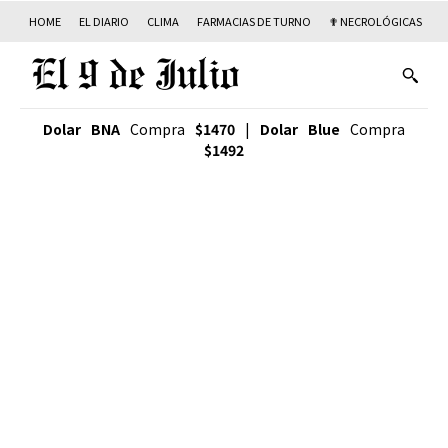
HOME
EL DIARIO
CLIMA
FARMACIAS DE TURNO
✟ NECROLÓGICAS
T
Dolar BNA
Compra
$1470
|
Dolar Blue
Compra
$1492