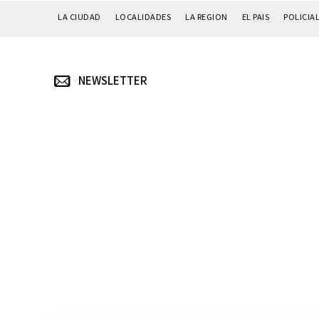
LA CIUDAD
LOCALIDADES
LA REGION
EL PAIS
POLICIA
NEWSLETTER