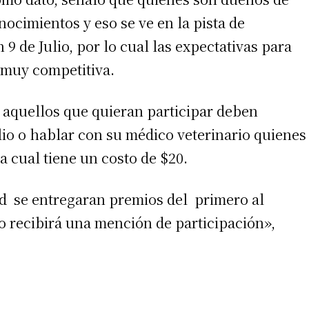
ocimientos y eso se ve en la pista de
 9 de Julio, por lo cual las expectativas para
 muy competitiva.
 aquellos que quieran participar deben
ulio o hablar con su médico veterinario quienes
la cual tiene un costo de $20.
irme gratis
*
Requerido
ad se entregaran premios del primero al
*
de correo electrónico
to recibirá una mención de participación»,