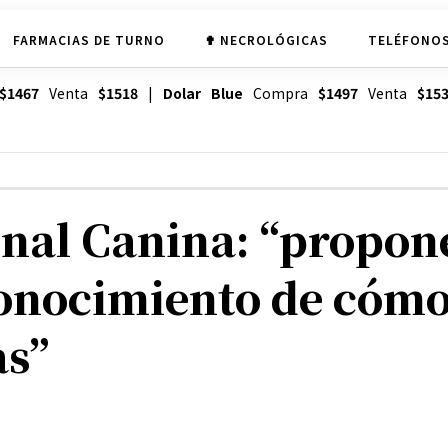
FARMACIAS DE TURNO
✟ NECROLÓGICAS
TELÉFONOS
$1467
Venta
$1518
|
Dolar Blue
Compra
$1497
Venta
$15
nal Canina: “propon
conocimiento de cóm
as”